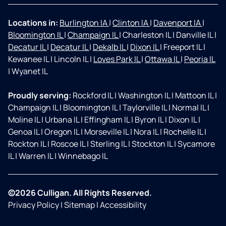
Locations in:
Burlington IA
|
Clinton IA
|
Davenport IA
|
Bloomington IL
|
Champaign IL
|
Charleston IL
|
Danville IL
|
Decatur IL
|
Decatur IL
|
Dekalb IL
|
Dixon IL
|
Freeport IL
|
Kewanee IL
|
Lincoln IL
|
Loves Park IL
|
Ottawa IL
|
Peoria IL
|
Wyanet IL
Proudly serving:
Rockford IL
|
Washington IL
|
Mattoon IL
|
Champaign IL
|
Bloomington IL
|
Taylorville IL
|
Normal IL
|
Moline IL
|
Urbana IL
|
Effingham IL
|
Byron IL
|
Dixon IL
|
Genoa IL
|
Oregon IL
|
Morseville IL
|
Nora IL
|
Rochelle IL
|
Rockton IL
|
Roscoe IL
|
Sterling IL
|
Stockton IL
|
Sycamore
IL
|
Warren IL
|
Winnebago IL
©2026 Culligan. All Rights Reserved.
Privacy Policy
|
Sitemap
|
Accessibility